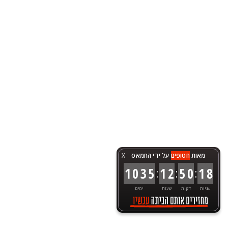
מאות
חטופים
על ידי החמאס
X
:
:
:
1
0
3
5
1
2
5
0
1
8
שניות
דקות
שעות
ימים