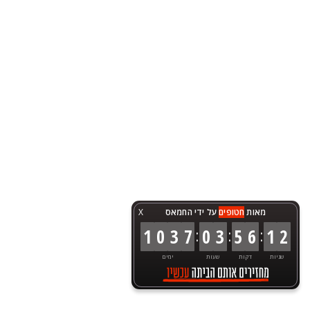
מאות
חטופים
על ידי החמאס
X
:
:
:
1
0
3
7
0
3
5
6
1
2
שניות
דקות
שעות
ימים